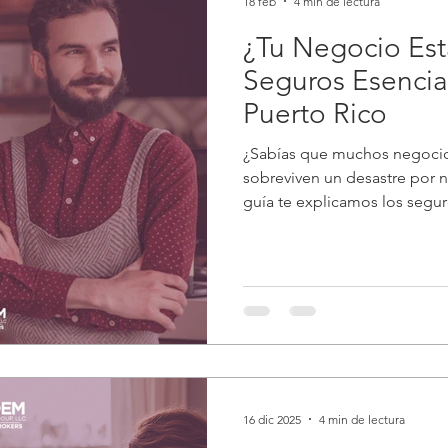
18 feb
4 min de lectura
¿Tu Negocio Est
Seguros Esenci
Puerto Rico
¿Sabías que muchos negocio
sobreviven un desastre por n
guía te explicamos los segur
cómo Laudem puede ayudar
16 dic 2025
4 min de lectura