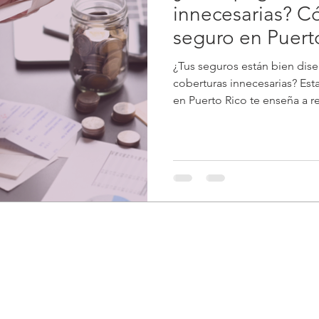
innecesarias? C
seguro en Puert
¿Tus seguros están bien dis
coberturas innecesarias? Est
en Puerto Rico te enseña a rev
comunes y optimizar tu protec