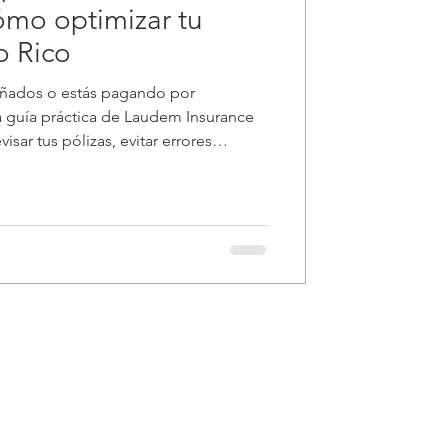
ómo optimizar tu
o Rico
eñados o estás pagando por
a guía práctica de Laudem Insurance
isar tus pólizas, evitar errores
ción sin sacrificar tranquilidad.