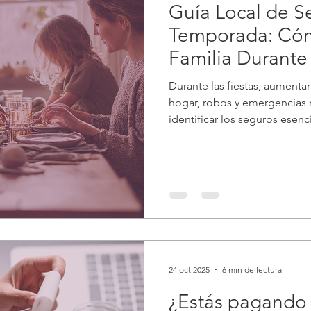
Guía Local de S
Temporada: Cóm
Familia Durante 
Durante las fiestas, aumenta
hogar, robos y emergencias m
identificar los seguros esenc
hogar y tu tranquilidad, co
Rico.
24 oct 2025
6 min de lectura
¿Estás pagando 