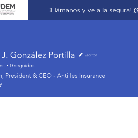
¡Llámanos y ve a la segura!
(
SEGUROS
BLOG
J. González Portilla
Escritor
es
0
seguidos
González Portilla
, President & CEO - Antilles Insurance
y