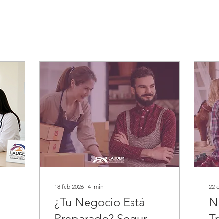
18 feb 2026
∙
4
min
22 
¿Tu Negocio Está
N
Preparado? Seguros
T